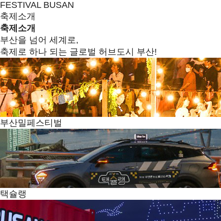
FESTIVAL BUSAN
축제소개
축제소개
부산을 넘어 세계로,
축제로 하나 되는 글로벌 허브도시 부산!
부산밀페스티벌
택슐랭