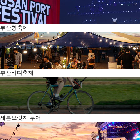
부산항축제
부산바다축제
세븐브릿지 투어