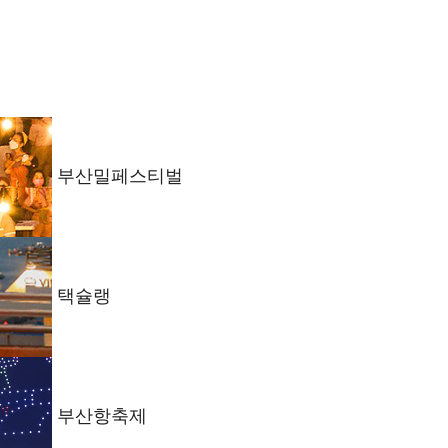
부산밀페스티벌
택슐랭
부산항축제