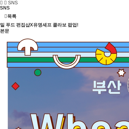
SNS
SNS
목록
밀 푸드 편집샵X유명셰프 콜라보 팝업!
본문