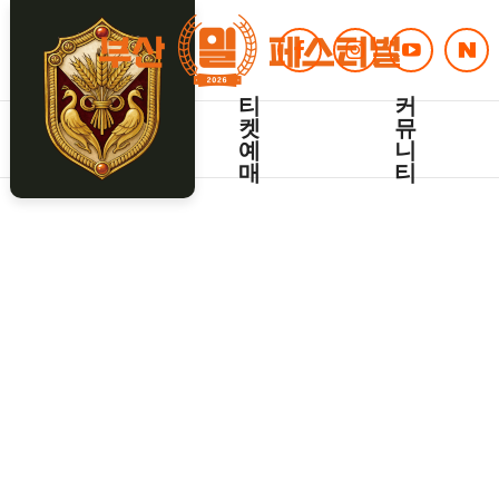
프
티
커
로
켓
뮤
그
예
니
램
매
티