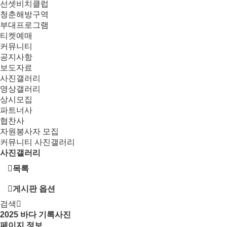
선셋비치클럽
청춘해방구역
부대프로그램
티켓예매
커뮤니티
공지사항
보도자료
사진갤러리
영상갤러리
상시모집
파트너사
협찬사
자원봉사자 모집
커뮤니티
사진갤러리
사진갤러리
목록
게시판 옵션
검색
2025
바다 기록사진
페이지 정보