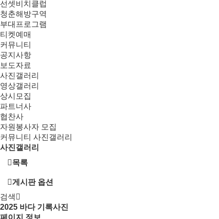
선셋비치클럽
청춘해방구역
부대프로그램
티켓예매
커뮤니티
공지사항
보도자료
사진갤러리
영상갤러리
상시모집
파트너사
협찬사
자원봉사자 모집
커뮤니티
사진갤러리
사진갤러리
목록
게시판 옵션
검색
2025
바다 기록사진
페이지 정보