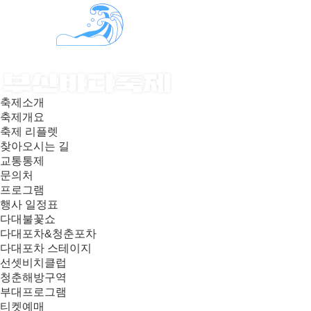
축제소개
축제개요
축제 리플렛
찾아오시는 길
교통통제
문의처
프로그램
행사 일정표
다대불꽃쇼
다대포차&청춘포차
다대포차 스테이지
선셋비치클럽
청춘해방구역
부대프로그램
티켓예매