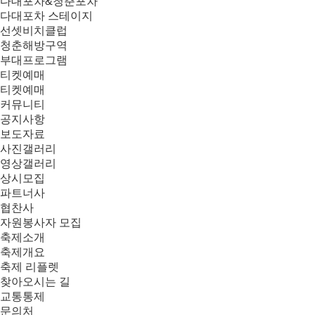
다대포차&청춘포차
다대포차 스테이지
선셋비치클럽
청춘해방구역
부대프로그램
티켓예매
티켓예매
커뮤니티
공지사항
보도자료
사진갤러리
영상갤러리
상시모집
파트너사
협찬사
자원봉사자 모집
축제소개
축제개요
축제 리플렛
찾아오시는 길
교통통제
문의처