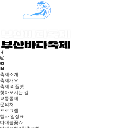
축제소개
축제개요
축제 리플렛
찾아오시는 길
교통통제
문의처
프로그램
행사 일정표
다대불꽃쇼