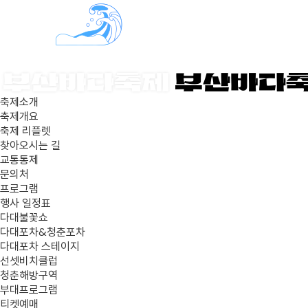
축제소개
축제개요
축제 리플렛
찾아오시는 길
교통통제
문의처
프로그램
행사 일정표
다대불꽃쇼
다대포차&청춘포차
다대포차 스테이지
선셋비치클럽
청춘해방구역
부대프로그램
티켓예매