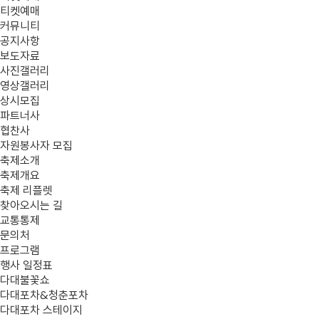
티켓예매
커뮤니티
공지사항
보도자료
사진갤러리
영상갤러리
상시모집
파트너사
협찬사
자원봉사자 모집
축제소개
축제개요
축제 리플렛
찾아오시는 길
교통통제
문의처
프로그램
행사 일정표
다대불꽃쇼
다대포차&청춘포차
다대포차 스테이지