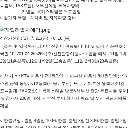
↔김해, TAX포함), 서부산여행 투어차량비,
기념품, 록페스티벌은 무료입장
○
참가자 부담 : 숙식비 및 자유여행 경비
○
 참가신청: '17. 7. 21.(금) ~ 8. 10.(목)
  (접수 후 입금까지 되어야 신청이 완료됩니다.) 
※ 입금 계좌번호 : 
국민 102701-04-265265 (주)선진관광여행사
※ 입금 예시 : 11일 1박
2일(11홍길동), 12일 1박2일(12홍길동), 11일 2박3일(23홍길동)
○ 
참 가 비: KTX 이용시 7만원/1인, 에어부산 이용시 9만원/1인[성인/
소인 금액 동일, KTX왕복(서울↔부산), 또는 에어부산 왕복티켓(김
포↔김해, TAX포함) + 록페스티벌 방문&서부산 관광 무료셔틀 투어]
※ 참가자 200명 대상, 서부산 투어 참가시 퀴즈 및 부산 관광기념품 
제공
○ 
환불규정 : 출발 4일전 100% 환불, 출발 3일전 80% 환불, 출발 2일
전 50% 환불, 1일전 및 당일 환불 0%  (항공은 발권일에 따라 환불수