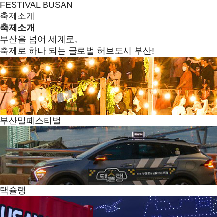
FESTIVAL BUSAN
축제소개
축제소개
부산을 넘어 세계로,
축제로 하나 되는 글로벌 허브도시 부산!
부산밀페스티벌
택슐랭