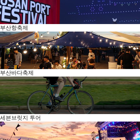
부산항축제
부산바다축제
세븐브릿지 투어