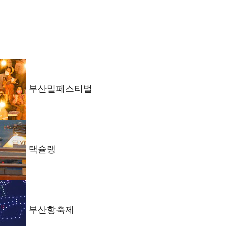
부산밀페스티벌
택슐랭
부산항축제