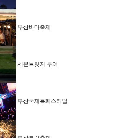
부산바다축제
세븐브릿지 투어
부산국제록페스티벌
부산불꽃축제