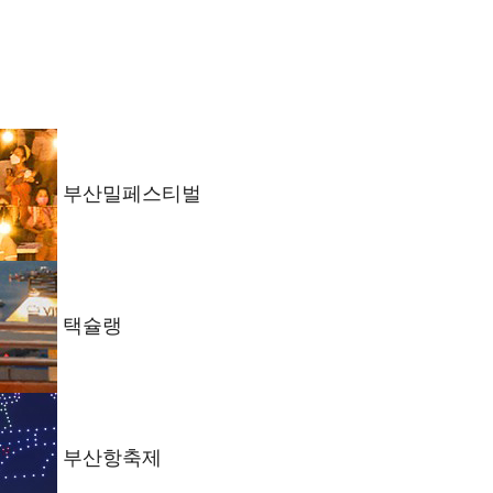
부산밀페스티벌
택슐랭
부산항축제