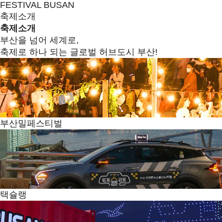
FESTIVAL BUSAN
축제소개
축제소개
부산을 넘어 세계로,
축제로 하나 되는 글로벌 허브도시 부산!
부산밀페스티벌
택슐랭