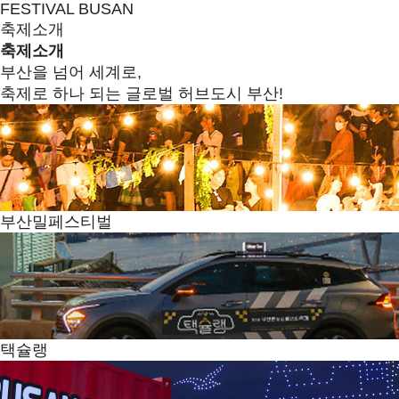
FESTIVAL BUSAN
축제소개
축제소개
부산을 넘어 세계로,
축제로 하나 되는 글로벌 허브도시 부산!
부산밀페스티벌
택슐랭