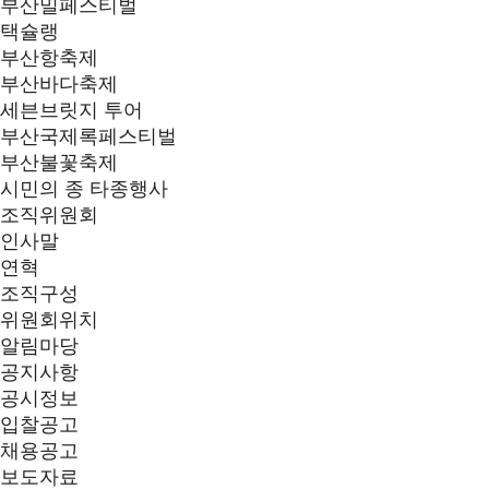
부산밀페스티벌
택슐랭
부산항축제
부산바다축제
세븐브릿지 투어
부산국제록페스티벌
부산불꽃축제
시민의 종 타종행사
조직위원회
인사말
연혁
조직구성
위원회위치
알림마당
공지사항
공시정보
입찰공고
채용공고
보도자료