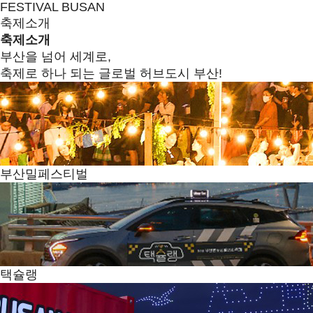
FESTIVAL BUSAN
축제소개
축제소개
부산을 넘어 세계로,
축제로 하나 되는 글로벌 허브도시 부산!
부산밀페스티벌
택슐랭