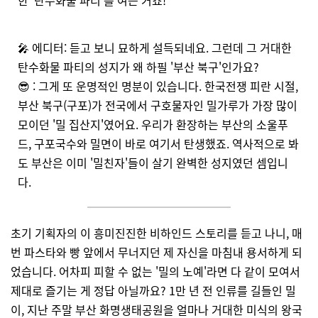
🎤 에디터: 듣고 보니 묘하게 설득되네요. 그런데 그 거대한
탄수화물 파티의 성지가 왜 하필 '부산 북구'인가요?
😎 : 그게 또 운명적인 명분이 있습니다. 한국전쟁 피란 시절,
부산 북구(구포)가 전국에서 구호물자인 밀가루가 가장 많이
모이던 '밀 집산지'였어요. 우리가 환장하는 부산의 소울푸
드, 구포국수와 밀면이 바로 여기서 탄생했죠. 역사적으로 봐
도 부산은 이미 '밀친자'들이 살기 완벽한 성지였던 셈입니
다.
초기 기획자의 이 흥미진진한 비하인드 스토리를 듣고 나니, 매
번 파스타와 빵 앞에서 무너지던 제 자신을 마침내 용서하게 되
었습니다. 어차피 피할 수 없는 '밀의 노예'라면 다 같이 모여서
제대로 즐기는 게 정답 아닐까요?
1만 년 전 인류를 길들인 밀
이, 지난 주말 부산 화명생태공원을 얼마나 거대한 미식의 왕국