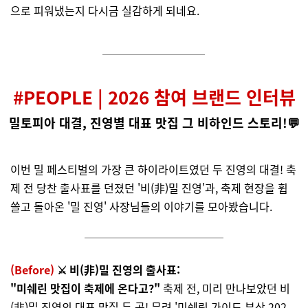
으로 피워냈는지 다시금 실감하게 되네요.
#PEOPLE | 2026 참여 브랜드 인터뷰
밀토피아 대결, 진영별 대표 맛집 그 비하인드 스토리!💬
이번 밀 페스티벌의 가장 큰 하이라이트였던 두 진영의 대결! 축
제 전 당찬 출사표를 던졌던 '비(非)밀 진영'과, 축제 현장을 휩
쓸고 돌아온 '밀 진영' 사장님들의 이야기를 모아봤습니다.
(Before)
⚔️ 비(非)밀 진영의 출사표:
"미쉐린 맛집이 축제에 온다고?"
축제 전, 미리 만나보았던 비
(非)밀 진영의 대표 맛집 두 곳! 무려 '미쉐린 가이드 부산 202