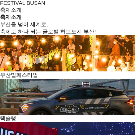
FESTIVAL BUSAN
축제소개
축제소개
부산을 넘어 세계로,
축제로 하나 되는 글로벌 허브도시 부산!
부산밀페스티벌
택슐랭