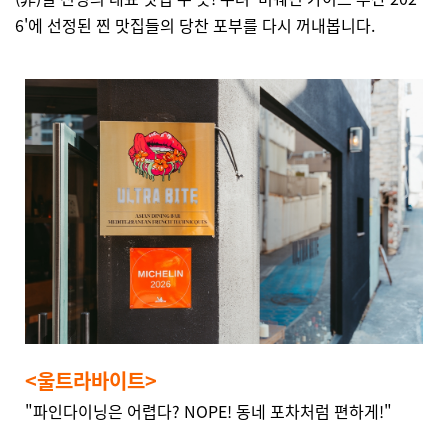
6'에 선정된 찐 맛집들의 당찬 포부를 다시 꺼내봅니다.
<울트라바이트>
"파인다이닝은 어렵다? NOPE! 동네 포차처럼 편하게!"