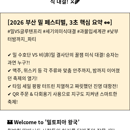
식 대결! ⚔️🌾
[2026 부산 밀 페스티벌, 3초 핵심 요약 👀]
#밀VS글루텐프리 #세기의미식대결 #과몰입세계관 #낮부
터밤까지_파티
✔ 밀 수호단 VS 비(非)밀 결사단의 꿀잼 미식 대결!
승자는
과연 누구?!
✔ 맥주, 위스키 등 각 주류와 맞춤 안주까지, 밤까지 이어졌
던 축제의 열기!
✔ 타임 세일 팡팡 터뜨린 치열하고 짜릿했던 진영 대항전!
✔ QR 주문 & 다회용기 사용으로 지구도 지켜낸 스마트한
축제!
🏰 Welcome to '밀토피아 왕국’