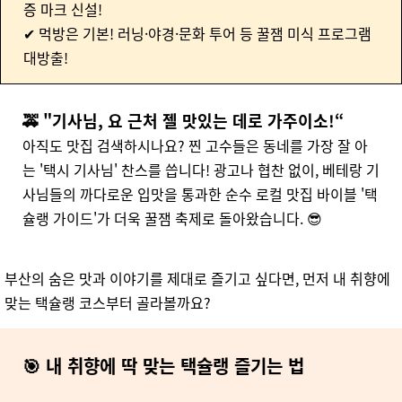
증 마크 신설!
✔
먹방은 기본! 러닝·야경·문화 투어 등 꿀잼 미식 프로그램
대방출!
🚕 "기사님, 요 근처 젤 맛있는 데로 가주이소!“
아직도 맛집 검색하시나요? 찐 고수들은 동네를 가장 잘 아
는 '택시 기사님' 찬스를 씁니다! 광고나 협찬 없이, 베테랑 기
사님들의 까다로운 입맛을 통과한 순수 로컬 맛집 바이블 '택
슐랭 가이드'가 더욱 꿀잼 축제로 돌아왔습니다. 😎
부산의 숨은 맛과 이야기를 제대로 즐기고 싶다면, 먼저 내 취향에
맞는 택슐랭 코스부터 골라볼까요?
🎯 내 취향에 딱 맞는 택슐랭 즐기는 법