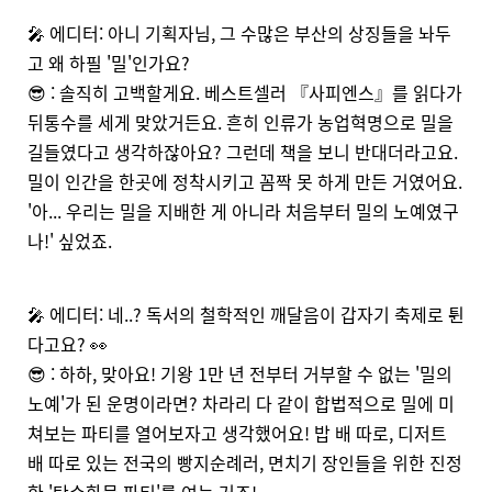
🎤 에디터: 아니 기획자님, 그 수많은 부산의 상징들을 놔두
고 왜 하필 '밀'인가요?
😎 : 솔직히 고백할게요. 베스트셀러 『사피엔스』를 읽다가
뒤통수를 세게 맞았거든요. 흔히 인류가 농업혁명으로 밀을
길들였다고 생각하잖아요? 그런데 책을 보니 반대더라고요.
밀이 인간을 한곳에 정착시키고 꼼짝 못 하게 만든 거였어요.
'아... 우리는 밀을 지배한 게 아니라 처음부터 밀의 노예였구
나!' 싶었죠.
🎤 에디터: 네..? 독서의 철학적인 깨달음이 갑자기 축제로 튄
다고요? 👀
😎 : 하하, 맞아요! 기왕 1만 년 전부터 거부할 수 없는 '밀의
노예'가 된 운명이라면? 차라리 다 같이 합법적으로 밀에 미
쳐보는 파티를 열어보자고 생각했어요! 밥 배 따로, 디저트
배 따로 있는 전국의 빵지순례러, 면치기 장인들을 위한 진정
한 '탄수화물 파티'를 여는 거죠!