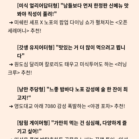
[미식 얼리어답터형] "남들보다 먼저 한정판 신메뉴 맛
봐야 직성이 풀려!"
➔ 미쉐린 셰프 X 노포의 팝업 다이닝 쇼가 펼쳐지는 <오픈
세레머니> 추천!
[갓생 유지어터형] "맛있는 거 더 많이 먹으려고 뜁니
다"
➔ 원도심 달리며 칼로리도 태우고 미식투어도 하는 <러닝
크루> 추천!
[낭만 주당형] "느좋 밤바다 노포 감성에 술 한 잔이 최
고지!“
➔ 영도대교 아래 7080 감성 폭발하는 <야경 포차> 추천!
[탐험 게이머형] "가만히 먹는 건 심심해, 다양하게 즐
기고 싶어!”