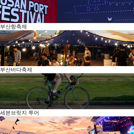
부산항축제
부산바다축제
세븐브릿지 투어