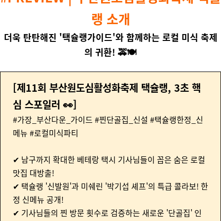
랭 소개
더욱 탄탄해진
'
택슐랭가이드
'
와 함께하는 로컬 미식 축제
의 귀환
! 🚕🍽
[
제11회 부산원도심활성화축제 택슐랭
, 3초 핵
심 스포일러 👀]
#가장_부산다운_가이드 #찐단골집_신설 #택슐랭한정_신
메뉴 #로컬미식파티
✔ 남구까지 확대한 베테랑 택시 기사님들이 꼽은 숨은 로컬
맛집 대방출!
✔ 택슐랭
'신발원'과 미쉐린 '박기섭 셰프'의 특급 콜라보! 한
정 신메뉴 공개!
✔ 기사님들의 찐 방문 횟수로 검증하는 새로운 '단골집' 인