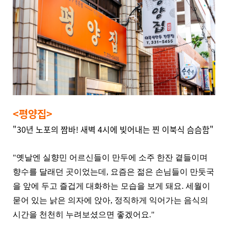
<평양집>
"30년 노포의 짬바! 새벽 4시에 빚어내는 찐 이북식 슴슴함"
"옛날엔 실향민 어르신들이 만두에 소주 한잔 곁들이며
향수를 달래던 곳이었는데, 요즘은 젊은 손님들이 만둣국
을 앞에 두고 즐겁게 대화하는 모습을 보게 돼요. 세월이
묻어 있는 낡은 의자에 앉아, 정직하게 익어가는 음식의
시간을 천천히 누려보셨으면 좋겠어요."