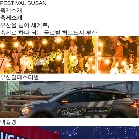
FESTIVAL BUSAN
축제소개
축제소개
부산을 넘어 세계로,
축제로 하나 되는 글로벌 허브도시 부산!
부산밀페스티벌
택슐랭