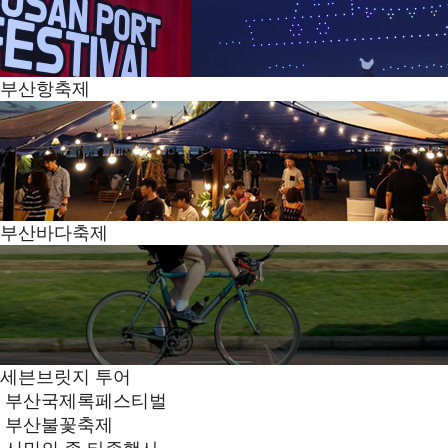
부산항축제
부산바다축제
세븐브릿지 투어
부산국제록페스티벌
부산불꽃축제