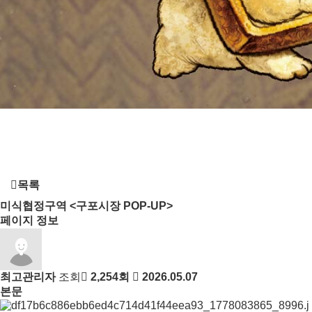
목록
미식협정구역 <구포시장 POP-UP>
페이지 정보
최고관리자
조회
2,254회
2026.05.07
본문