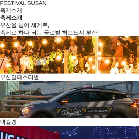
FESTIVAL BUSAN
축제소개
축제소개
부산을 넘어 세계로,
축제로 하나 되는 글로벌 허브도시 부산!
부산밀페스티벌
택슐랭