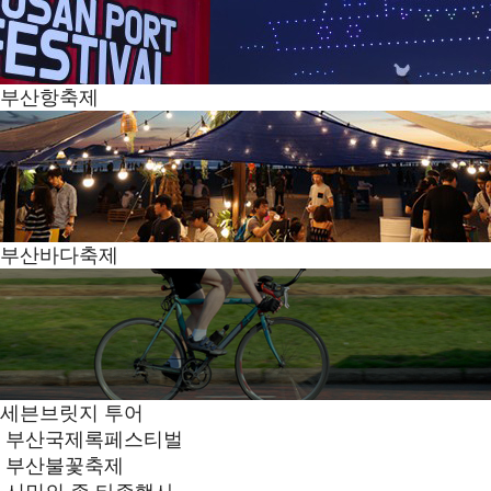
부산항축제
부산바다축제
세븐브릿지 투어
부산국제록페스티벌
부산불꽃축제