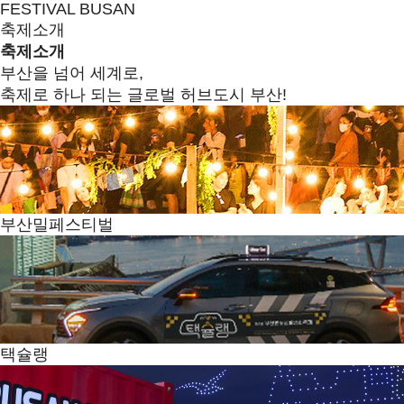
FESTIVAL BUSAN
축제소개
축제소개
부산을 넘어 세계로,
축제로 하나 되는 글로벌 허브도시 부산!
부산밀페스티벌
택슐랭