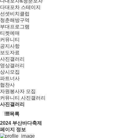
다대포차&청춘포차
다대포차 스테이지
선셋비치클럽
청춘해방구역
부대프로그램
티켓예매
커뮤니티
공지사항
보도자료
사진갤러리
영상갤러리
상시모집
파트너사
협찬사
자원봉사자 모집
커뮤니티
사진갤러리
사진갤러리
목록
2024
부산바다축제
페이지 정보