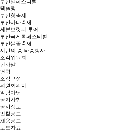
부산밀페스티벌
택슐랭
부산항축제
부산바다축제
세븐브릿지 투어
부산국제록페스티벌
부산불꽃축제
시민의 종 타종행사
조직위원회
인사말
연혁
조직구성
위원회위치
알림마당
공지사항
공시정보
입찰공고
채용공고
보도자료