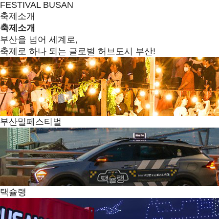
FESTIVAL BUSAN
축제소개
축제소개
부산을 넘어 세계로,
축제로 하나 되는 글로벌 허브도시 부산!
부산밀페스티벌
택슐랭