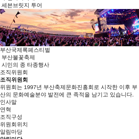
세븐브릿지 투어
부산국제록페스티벌
부산불꽃축제
시민의 종 타종행사
조직위원회
조직위원회
위원회는 1997년 부산축제문화진흥회로 시작한 이후 부
산의 문화예술분야 발전에 큰 족적을 남기고 있습니다.
인사말
연혁
조직구성
위원회위치
알림마당