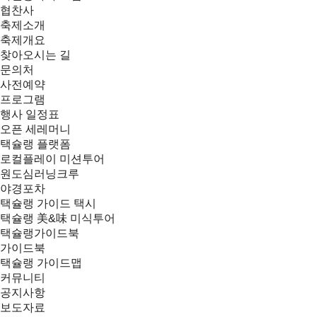
협찬사
축제소개
축제개요
찾아오시는 길
문의처
사전예약
프로그램
행사 일정표
오픈 세레머니
택슐랭 플랫폼
로컬플레이 미션투어
원도심러닝크루
야경포차
택슐랭 가이드 택시
택슐랭 美&味 미식투어
택슐랭가이드북
가이드북
택슐랭 가이드맵
커뮤니티
공지사항
보도자료