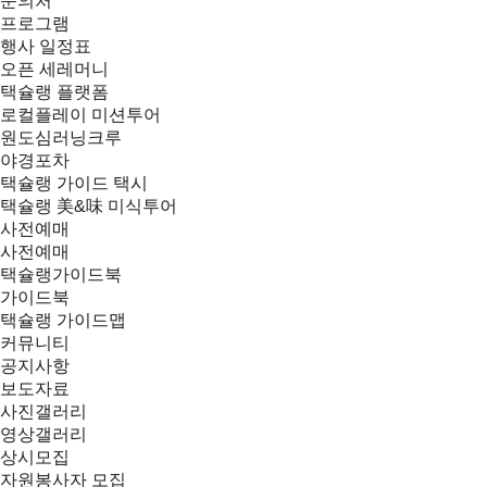
문의처
프로그램
행사 일정표
오픈 세레머니
택슐랭 플랫폼
로컬플레이 미션투어
원도심러닝크루
야경포차
택슐랭 가이드 택시
택슐랭 美&味 미식투어
사전예매
사전예매
택슐랭가이드북
가이드북
택슐랭 가이드맵
커뮤니티
공지사항
보도자료
사진갤러리
영상갤러리
상시모집
자원봉사자 모집