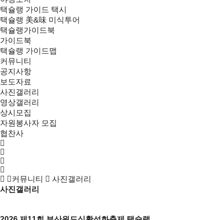
택슐랭 가이드 택시
택슐랭 美&味 미식투어
택슐랭가이드북
가이드북
택슐랭 가이드맵
커뮤니티
공지사항
보도자료
사진갤러리
영상갤러리
상시모집
자원봉사자 모집
협찬사
커뮤니티
사진갤러리
사진갤러리
목록
2026 제11회 부산원도심활성화축제 택슐랭