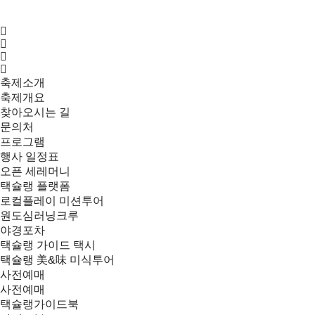
축제소개
축제개요
찾아오시는 길
문의처
프로그램
행사 일정표
오픈 세레머니
택슐랭 플랫폼
로컬플레이 미션투어
원도심러닝크루
야경포차
택슐랭 가이드 택시
택슐랭 美&味 미식투어
사전예매
사전예매
택슐랭가이드북