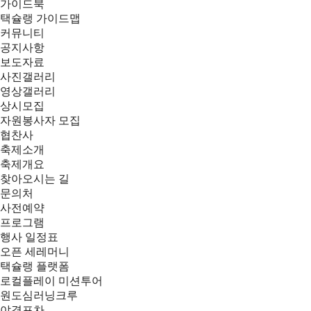
가이드북
택슐랭 가이드맵
커뮤니티
공지사항
보도자료
사진갤러리
영상갤러리
상시모집
자원봉사자 모집
협찬사
축제소개
축제개요
찾아오시는 길
문의처
사전예약
프로그램
행사 일정표
오픈 세레머니
택슐랭 플랫폼
로컬플레이 미션투어
원도심러닝크루
야경포차