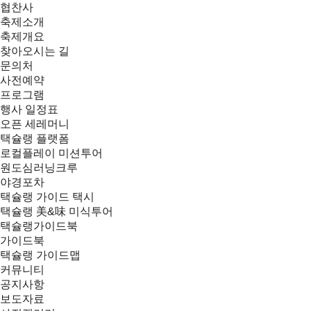
협찬사
축제소개
축제개요
찾아오시는 길
문의처
사전예약
프로그램
행사 일정표
오픈 세레머니
택슐랭 플랫폼
로컬플레이 미션투어
원도심러닝크루
야경포차
택슐랭 가이드 택시
택슐랭 美&味 미식투어
택슐랭가이드북
가이드북
택슐랭 가이드맵
커뮤니티
공지사항
보도자료