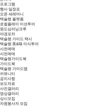
프로그램
행사 일정표
오픈 세레머니
택슐랭 플랫폼
로컬플레이 미션투어
원도심러닝크루
야경포차
택슐랭 가이드 택시
택슐랭 美&味 미식투어
사전예매
사전예매
택슐랭가이드북
가이드북
택슐랭 가이드맵
커뮤니티
공지사항
보도자료
사진갤러리
영상갤러리
상시모집
자원봉사자 모집