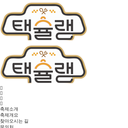
축제소개
축제개요
찾아오시는 길
문의처