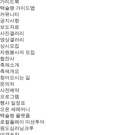
가이드북
택슐랭 가이드맵
커뮤니티
공지사항
보도자료
사진갤러리
영상갤러리
상시모집
자원봉사자 모집
협찬사
축제소개
축제개요
찾아오시는 길
문의처
사전예약
프로그램
행사 일정표
오픈 세레머니
택슐랭 플랫폼
로컬플레이 미션투어
원도심러닝크루
야경포차