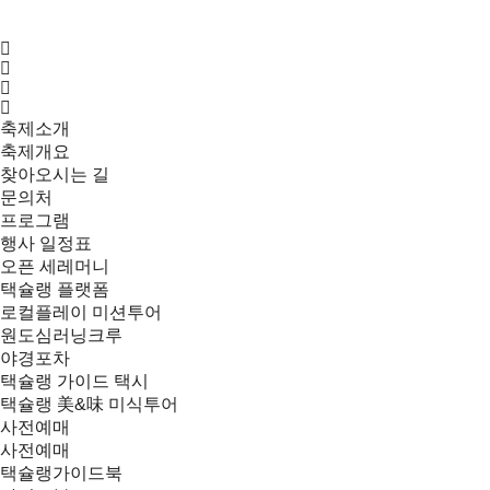
축제소개
축제개요
찾아오시는 길
문의처
프로그램
행사 일정표
오픈 세레머니
택슐랭 플랫폼
로컬플레이 미션투어
원도심러닝크루
야경포차
택슐랭 가이드 택시
택슐랭 美&味 미식투어
사전예매
사전예매
택슐랭가이드북