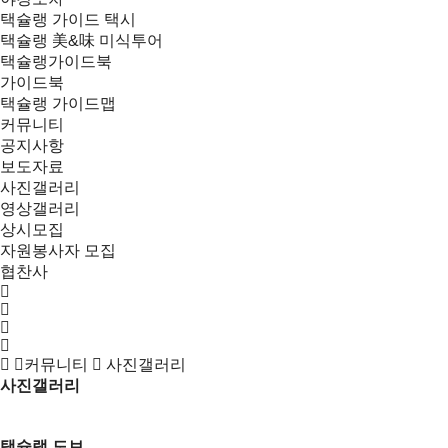
택슐랭 가이드 택시
택슐랭 美&味 미식투어
택슐랭가이드북
가이드북
택슐랭 가이드맵
커뮤니티
공지사항
보도자료
사진갤러리
영상갤러리
상시모집
자원봉사자 모집
협찬사
커뮤니티
사진갤러리
사진갤러리
목록
택슐랭 도보