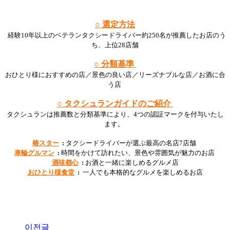
○ 選定方法
経験10年以上のベテランタクシードライバー約250名が推薦したお店のう
ち、上位28店舗
○ 分類基準
おひとり様におすすめの店／景色の良い店／リーズナブルな店／お酒に合
う店
○ タクシュランガイドのご紹介
タクシュランは推薦数と分類基準により、4つの認証マークを付与いたし
ます。
椿スター
:
タクシードライバーが選ぶ最高の名店7店舗
車輪グルマン
:
時間をかけて訪れたい、景色や雰囲気が魅力のお店
酒味都心
:
お酒と一緒に楽しめるグルメ店
おひとり様食堂
:
一人でも本格的なグルメを楽しめるお店
이전글