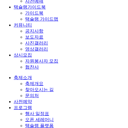
사전예매
택슐랭가이드북
가이드북
택슐랭 가이드맵
커뮤니티
공지사항
보도자료
사진갤러리
영상갤러리
상시모집
자원봉사자 모집
협찬사
축제소개
축제개요
찾아오시는 길
문의처
사전예약
프로그램
행사 일정표
오픈 세레머니
택슐랭 플랫폼