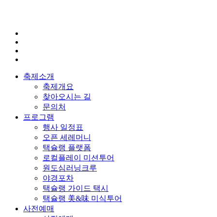
축제소개
축제개요
찾아오시는 길
문의처
프로그램
행사 일정표
오픈 세레머니
택슐랭 플랫폼
로컬플레이 미션투어
원도심러닝크루
야경포차
택슐랭 가이드 택시
택슐랭 美&味 미식투어
사전예매