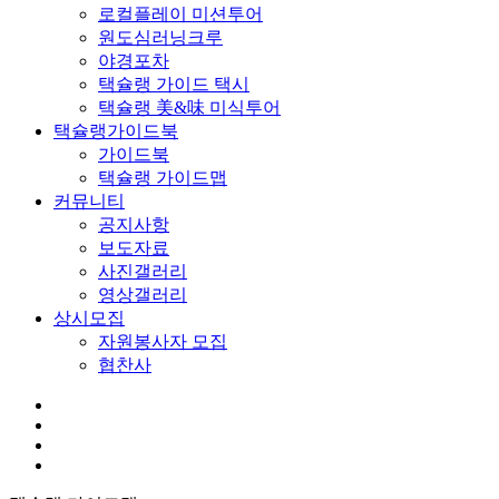
로컬플레이 미션투어
원도심러닝크루
야경포차
택슐랭 가이드 택시
택슐랭 美&味 미식투어
택슐랭가이드북
가이드북
택슐랭 가이드맵
커뮤니티
공지사항
보도자료
사진갤러리
영상갤러리
상시모집
자원봉사자 모집
협찬사