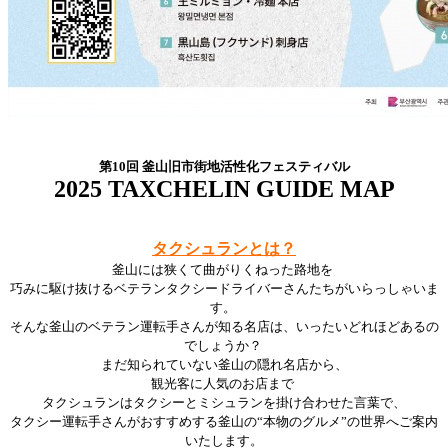
第10回 釜山旧市街地活性化フェスティバル
2025 TAXCHELIN GUIDE MAP
タクシュランとは？
釜山には狭くて曲がりくねった路地を
巧みに駆け抜けるベテランタクシードライバーさんたちがいらっしゃいま
す。
そんな釜山のベテラン運転手さんが知る名店は、いったいどれほどあるの
でしょうか？
まだ知られていない釜山の隠れ名店から、
観光客に人気のお店まで
タクシュランはタクシーとミシュランを掛け合わせた言葉で、
タクシー運転手さんがおすすめする釜山の“本物のグルメ”の世界へご案内
いたします。