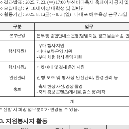
○
결과발표
: 2025. 7. 23. (
수
) 17:00
부산바다축제 홈페이지 공지 및
○
모집대상
:
만
18
세 이상 대학생 및 일반인
○
활동기간
: 2025. 8. 1.(
금
) ~ 8. 3.(
일
) -
다대포 해수욕장 근무
/ 3
일
구분
업무
본부운영
본부 및 종합안내소 운영
(
팀별 지원
,
창고 물품 배송
,
안
- 무대 행사 지원
행사지원
1
- 다대포차 운영 지원
- 부대
·
체험 행사 운영 지원
행사지원
2
티켓 예매 및 결제 운영 지원
안전관리
진행 보조 및 행사장 안전관리
,
환경관리 등
- 축제 현장 사진
,
영상 촬영
홍보
- 축제 홍보 콘텐츠
(
게시물
,
릴스 등
)
제작
계
*
선발 시 희망 업무분야가 변경될 수 있음
.
3.
자원봉사자 활동