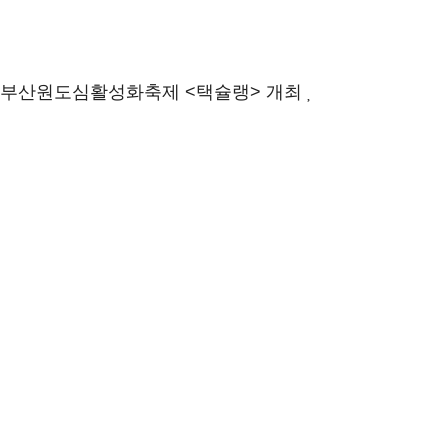
0회 부산원도심활성화축제 <택슐랭> 개최