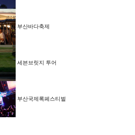
부산바다축제
세븐브릿지 투어
부산국제록페스티벌