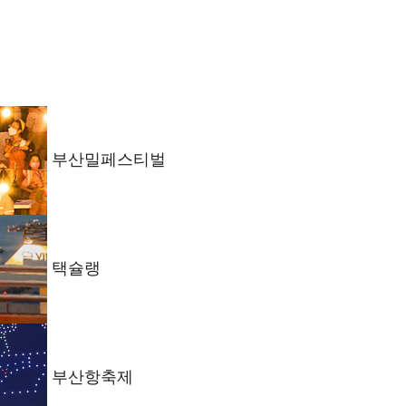
부산밀페스티벌
택슐랭
부산항축제