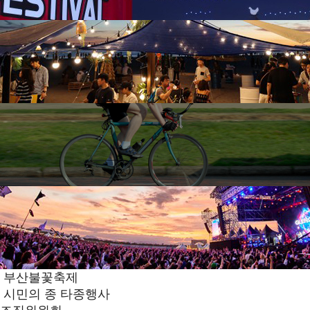
부산불꽃축제
시민의 종 타종행사