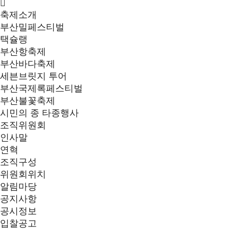
축제소개
부산밀페스티벌
택슐랭
부산항축제
부산바다축제
세븐브릿지 투어
부산국제록페스티벌
부산불꽃축제
시민의 종 타종행사
조직위원회
인사말
연혁
조직구성
위원회위치
알림마당
공지사항
공시정보
입찰공고