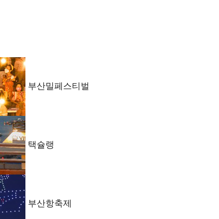
부산밀페스티벌
택슐랭
부산항축제