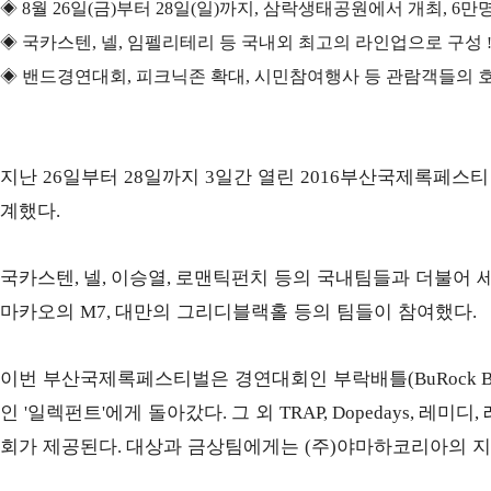
◈
8
월
26
일
(
금
)
부터
28
일
(
일
)
까지
,
삼락생태공원에서 개최
, 6
만명
◈
국카스텐
,
넬
,
임펠리테리 등 국내외 최고의 라인업으로 구성
◈
밴드경연대회
,
피크닉존 확대
,
시민참여행사 등 관람객들의 
지난
일부터
일까지
일간 열린
부산국제록페스티
26
28
3
2016
계했다
.
국카스텐
넬
이승열
로맨틱펀치 등의 국내팀들과 더불어 
,
,
,
마카오의
대만의 그리디블랙홀 등의 팀들이 참여했다
M7,
.
이번 부산국제록페스티벌은 경연대회인 부락배틀
(BuRock B
인
일렉펀트
에게 돌아갔다
그 외
레미디
'
'
.
TRAP, Dopedays,
,
회가 제공된다
대상과 금상팀에게는
주
야마하코리아의 지
.
(
)