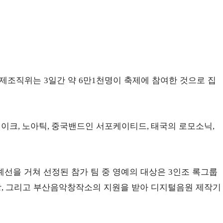
축제조직위는
일간 약
만
천명이 축제에 참여한 것으로 집
3
6
1
레이크
노아틱
중국밴드인 서포케이티드
태국의 로모소닉
,
,
,
,
예선을 거쳐 선정된 참가 팀 중 영예의 대상은
인조 록그룹
3
장
그리고 부산음악창작소의 지원을 받아 디지털음원 제작기
,