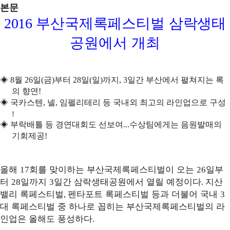
본문
2016
부산국제록페스티벌 삼락생태
공원에서 개최
◈
8
월
26
일
(
금
)
부터
28
일
(
일
)
까지
, 3
일간 부산에서 펼쳐지는 록
의 향연
!
◈
국카스텐
,
넬
,
임펠리테리 등 국내외 최고의 라인업으로 구성
!
◈
부락배틀 등 경연대회도 선보여
...
수상팀에게는 음원발매의
기회제공
!
올해
회를 맞이하는 부산국제록페스티벌이 오는
일부
17
26
터
일까지
일간 삼락생태공원에서 열릴 예정이다
지산
28
3
.
밸리 록페스티벌
펜타포트 록페스티벌 등과 더불어 국내
,
3
대 록페스티벌 중 하나로 꼽히는 부산국제록페스티벌의 라
인업은 올해도 풍성하다
.