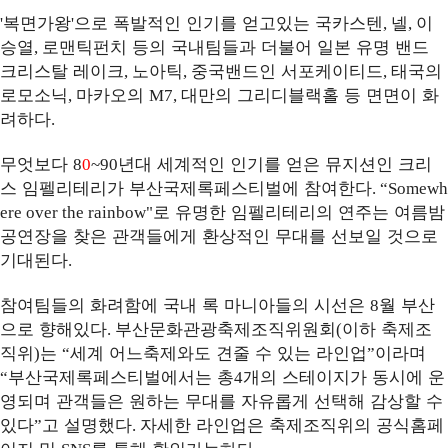
복면가왕
으로 폭발적인 인기를 얻고있는 국카스텐
넬
이
'
'
,
,
승열
로맨틱펀치 등의 국내팀들과 더불어 일본 유명 밴드
,
크리스탈 레이크
노아틱
중국밴드인 서포케이티드
태국의
,
,
,
로모소닉
마카오의
대만의 그리디블랙홀 등 면면이 화
,
M7,
려하다
.
무엇보다
년대 세계적인 인기를 얻은 뮤지션인 크리
8
0
~90
스 임펠리테리가 부산국제록페스티벌에 참여한다
. “Somewh
로 유명한 임펠리테리의 연주는 여름밤
ere over the rainbow"
공연장을 찾은 관객들에게 환상적인 무대를 선보일 것으로
기대된다
.
참여팀들의 화려함에 국내 록 마니아들의 시선은
월 부산
8
으로 향해있다
부산문화관광축제조직위원회
이하 축제조
.
(
직위
는
세계 어느축제와도 견줄 수 있는 라인업
이라며
)
“
”
부산국제록페스티벌에서는 총
개의 스테이지가 동시에 운
“
4
영되며 관객들은 원하는 무대를 자유롭게 선택해 감상할 수
있다
고 설명했다
자세한 라인업은 축제조직위의 공식홈페
”
.