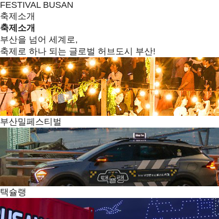
FESTIVAL BUSAN
축제소개
축제소개
부산을 넘어 세계로,
축제로 하나 되는 글로벌 허브도시 부산!
부산밀페스티벌
택슐랭