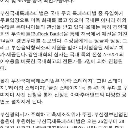
이지 및
를 통해 확인가능하다
SNS
.
부산국제록페스티벌은 국내 주요 록페스티벌 중 유일하게
무료입장으로 더욱 화제를 몰고 있으며 국내뿐 아니라 해외
수많은 록마니아들의 관심을 받고 있다
올해는 특히 경연대
.
회인 부락배틀
을 통해 전국에서 예선을 거친
(BuRock Battle)
팀이 경연무대를 선보인다
수상팀에게는 상금과 상장
그
14
.
,
리고 부산음악창작소의 지원을 받아 디지털음원 제작기회
가 제공된다
경연대회의 심사는 국내 록의 전설
의
.
N·EX·T
이수용을 비롯한 국내최고의 전문가들
명에 의해 진행된
5
다
.
올해 부산국제록페스티벌은
삼락 스테이지
그린 스테이
'
', '
지
라이징 스테이지
쿨링 스테이지
등 총
개의 무대로 꾸
', '
', '
'
4
며지며 사전 신청을 통해 선정된 아마추어밴드의 다양한 공
연도 펼쳐지게 된다
.
부산광역시가 주최하고 축제조직위가 주관
부산정보산업진
,
흥원이 후원하는 부산국제록페스티벌은 오는
일부터
26
28
일까지 사흘간 삼락생태공원에서
음악
사람
자연을 즐기