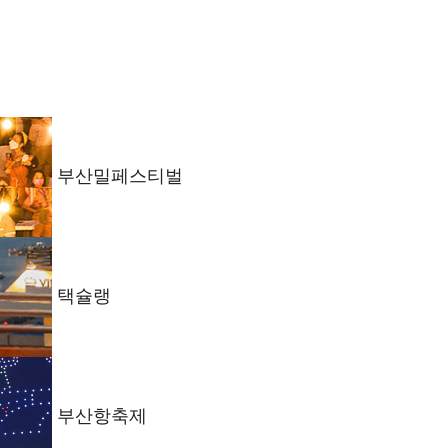
부산밀페스티벌
택슐랭
부산항축제