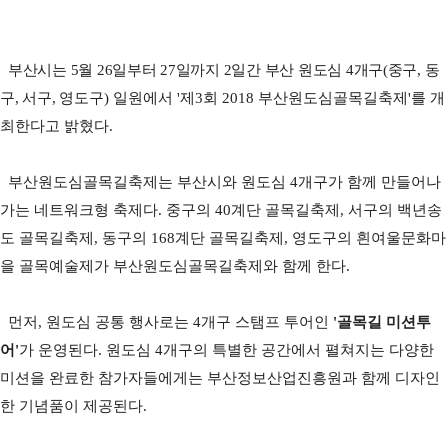
부산시는
5
월
26
일부터
27
일까지
2
일간 부산
원도심
4
개구
(
중구
,
동
구
,
서구
,
영도구
)
일원에서
'
제
3
회
2018
부산원도심골목길축제
'
를 개
최한다고 밝혔다
.
부산원도심골목길축제는 부산시와
원도심
4
개구가 함께 만들어나
가는 네트워크형 축제다
.
중구의
40
계단 골목길축제
,
서구의 백년송
도 골목길축제
,
동구의
168
계단 골목길축제
,
영도구의 흰여울문화마
을 골목예술제가 부산원도심골목길축제와 함께 한다
.
먼저
,
원도심 공통 행사로는
4
개구 스탬프 투어인
'
골목길 미션투
어
'
가 운영된다
.
원도심
4
개구의 특별한 공간에서 펼쳐지는 다양한
미션을 완료한 참가자들에게는 부산정보산업진흥원과 함께 디자인
한 기념품이 제공된다
.