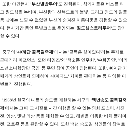
또한 야간행사
'
부산별밤투어
'
도 진행된다
.
참가자들은 버스를 타
고 원도심을 누비며
,
부산항과 산복도로의 불빛
,
그리고 영도의 일몰
등 낮에는 느낄 수 없었던 부산의 숨겨진 아름다움을 경험할 수 있으
며
,
행사기간 동안 특별코스로 운영되는
'
원도심스토리투어
'
도
참가
할 수 있다
.
중구의
'40
계단 골목길축제
'
에서는
'
골목은 살아있다
'
라는 주제로
근대거리 퍼포먼스
'
모던 타임즈
'
와
'
색소폰 연주회
', '
수화공연
', '
아라
소년소녀합창단
공연
'
등 주민 참여 공연이 진행된다
.
또한
, 40
계단 카
페거리 상인들과 연계하여
'40
계다노
'
커피를 판매하는 등 다양한 이
벤트가 진행된다
.
'1968
년 한국의 나폴리 송도
'
를 재현하는 서구의
'
백년송도 골목길축
제
'
에서는
그 때 그 시절로 시간 여행을 할 수 있는 영화 포스터
,
사진
전
,
영상
,
옛날 의상
등을 체험할 수 있고
,
해변을 이용한 비치 플리마
켓
,
포토존 등을 관람할 수 있다
.
또한 백년 송도길 상인들의 참여로