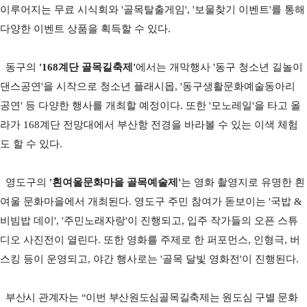
이루어지는 무료 시식회와
'
골목탈출게임
', '
보물찾기 이벤트
'
를 통해
다양한 이벤트 상품을 획득할 수 있다
.
동구의
'168
계단 골목길축제
'
에서는 개막행사
'
동구 청소년 길놀이
댄스공연
'
을 시작으로 청소년 플래시몹
, '
동구생활문화예술동아리
공연
'
등 다양한 행사를 개최할 예정이다
.
또한
'
모노레일
'
을 타고 올
라가
168
계단 전망대에서 부산항 전경을 바라볼 수 있는 이색 체험
도 할 수 있다
.
영도구의
'
흰여울문화마을 골목예술제
'
는 영화 촬영지로 유명한 흰
여울 문화마을에서 개최된다
.
영도구 주민 참여가 돋보이는
'
국밥
&
비빔밥 데이
', '
주민노래자랑
'
이 진행되고
,
입주 작가들의 오픈 스튜
디오 사진전이 열린다
.
또한 영화를 주제로 한 퍼포먼스
,
인형극
,
버
스킹 등이 운영되고
,
야간 행사로는
'
골목 달빛 영화전
'
이 진행된다
.
부산시 관계자는
“
이번 부산원도심골목길축제는 원도심 구별 문화