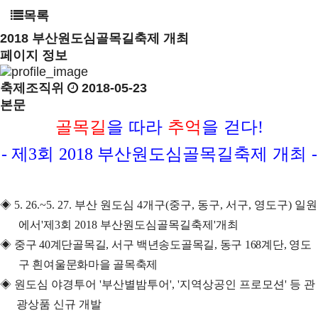
목록
2018 부산원도심골목길축제 개최
페이지 정보
축제조직위
2018-05-23
본문
골목길
을 따라
추억
을 걷다
!
제
회
부산원도심골목길축제 개최
-
3
2018
-
◈
5. 26.~5. 27.
부산
원도심
4
개구
(
중구
,
동구
,
서구
,
영도구
)
일원
에서
'
제
3
회
2018
부산원도심골목길축제
'
개최
◈
중구
40
계단골목길
,
서구 백년송도골목길
,
동구
168
계단
,
영도
구 흰여울문화마을 골목축제
◈
원도심 야경투어
'
부산별밤투어
', '
지역상공인 프로모션
'
등 관
광상품 신규 개발