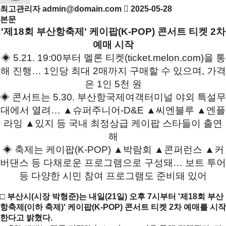
최고관리자
admin@domain.com
2025-05-28
본문
'제18회 부산항축제' 케이팝(K-POP) 콘서트 티켓 2차
예매 시작
◈ 5.21. 19:00부터 멜론 티켓(ticket.melon.com)을 통
해 진행… 1인당 최대 2매까지 구매할 수 있으며, 가격
은 1인 5천 원
◈ 콘서트는 5.30. 부산항국제여객터미널 야외 특설무
대에서 열려… ▲슈퍼주니어-D&E ▲씨엔블루 ▲엔플
라잉 ▲있지 등 국내 최정상급 케이팝 스타들이 출연
해
◈ 축제는 케이팝(K-POP) ▲박람회 ▲콘퍼런스 ▲커
버댄스 등 다채로운 프로그램으로 구성돼… 보트 투어
등 다양한 시민 참여 프로그램도 준비돼 있어
□ 부산시(시장 박형준)는 내일(21일) 오후 7시부터 '제18회 부산
항축제(이하 축제)' 케이팝(K-POP) 콘서트 티켓 2차 예매를 시작
한다고 밝혔다.