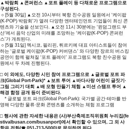
▲박람회 ▲콘퍼런스 ▲포트 플레이 등 다채로운 프로그램으로
구성된다.
○ [5월 30일] ▲오전 10시부터 북항 친수공원 일원에서 ‘케이팝
(K-POP) 박람회’가 열려 다양한 엔터테인먼트 기업들이 최신 콘
텐츠와 기술을 선보인다. ▲오전 11시 30분에는 ‘윈덤그랜드 부
산’에서 음악 산업의 미래를 조망하는 ‘케이팝(K-POP) 콘퍼런
스’가 개최된다.
○ [5월 31일] 멕시코, 필리핀, 튀르키예 대표 아티스트들이 참여
하는 ‘글로벌 케이팝(K-POP) 커버댄스’ 와 다양한 장르의 버스킹
공연이 함께 펼쳐질 ‘포트 플레이’ 프로그램도 북항 친수공원 일
원에서 두 차례 진행된다.
□ 이 외에도, 다양한 시민 참여 프로그램으로 ▲글로벌 포트 파
크(Global Port-Park)* ▲보트 투어 ▲바다사랑 어린이 글짓기·
그림 그리기 대회 ▲배 모형 만들기 체험 ▲미션 스탬프 투어 ▲
해경 함정 공개 등이 준비된다.
* 글로벌 포트 파크(Global Port-Park): 국가별 공간·테마를 반
영해 다양한 물류·문화 콘텐츠를 소개하는 체험 프로그램
□ 행사에 관한 자세한 내용은 (사)부산축제조직위원회 누리집(fe
stivalbusan.com/busanport)에서 확인할 수 있으며, 그 외 사
항은 전화(☎ 051-713-5000)로 문의하면 된다.