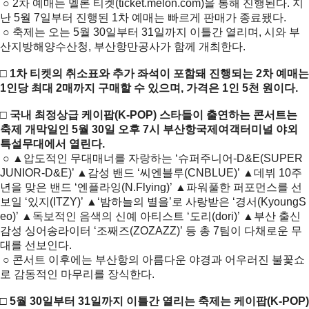
○ 2차 예매는 멜론 티켓(ticket.melon.com)을 통해 진행된다. 지
난 5월 7일부터 진행된 1차 예매는 빠르게 판매가 종료됐다.
○ 축제는 오는 5월 30일부터 31일까지 이틀간 열리며, 시와 부
산지방해양수산청, 부산항만공사가 함께 개최한다.
□ 1차 티켓의 취소표와 추가 좌석이 포함돼 진행되는 2차 예매는
1인당 최대 2매까지 구매할 수 있으며, 가격은 1인 5천 원이다.
□ 국내 최정상급 케이팝(K-POP) 스타들이 출연하는 콘서트는
축제 개막일인 5월 30일 오후 7시 부산항국제여객터미널 야외
특설무대에서 열린다.
○ ▲압도적인 무대매너를 자랑하는 ‘슈퍼주니어-D&E(SUPER
JUNIOR-D&E)’ ▲감성 밴드 ‘씨엔블루(CNBLUE)’ ▲데뷔 10주
년을 맞은 밴드 ‘엔플라잉(N.Flying)’ ▲파워풀한 퍼포먼스를 선
보일 ‘있지(ITZY)’ ▲‘밤하늘의 별을’로 사랑받은 ‘경서(KyoungS
eo)’ ▲독보적인 음색의 신예 아티스트 ‘도리(dori)’ ▲부산 출신
감성 싱어송라이터 ‘조째즈(ZOZAZZ)’ 등 총 7팀이 다채로운 무
대를 선보인다.
○ 콘서트 이후에는 부산항의 아름다운 야경과 어우러진 불꽃쇼
로 감동적인 마무리를 장식한다.
□ 5월 30일부터 31일까지 이틀간 열리는 축제는 케이팝(K-POP)