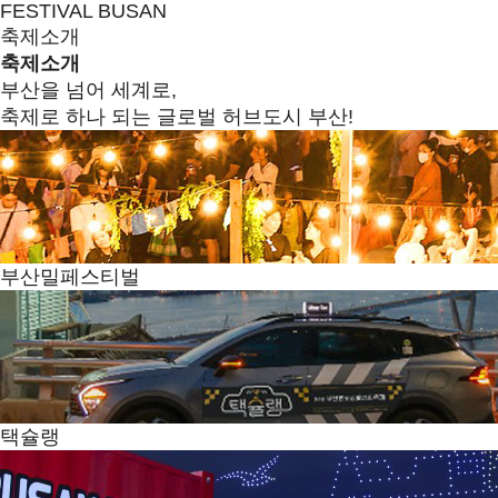
FESTIVAL BUSAN
축제소개
축제소개
부산을 넘어 세계로,
축제로 하나 되는 글로벌 허브도시 부산!
부산밀페스티벌
택슐랭