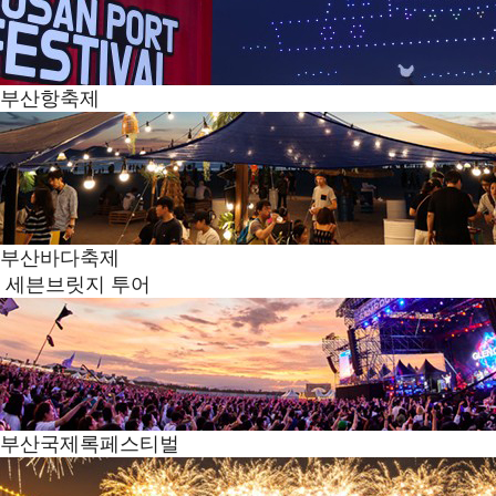
부산항축제
부산바다축제
세븐브릿지 투어
부산국제록페스티벌