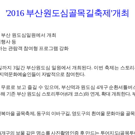
부산원도심골목길축제
개최
'2016
'
 부산 원도심일원에서 개최
대행사 등
하는 관람객 참여형 프로그램 강화
일까지
3
일간 부산원도심 일원에서 개최된다
.
이번 축제는
스토리
 지역문화예술인들이 자발적으로 참여한다
.
 무료로 보고 즐길 수 있으며
,
부산역과
원도심
4
개구 순환
셔틀버스
해 기존 부산 원도심 스토리투어
(6
개 코스
)
와 연계
,
확대 개최한다
.
행복마을 골목축제
,
동구의 이바구길
,
영도구의 흰여울 문화마을 골목축
4
개구의 보물 같은 명소를 사진촬영인증 후 만드는 투어지도
(
골목투