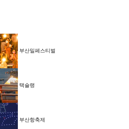
부산밀페스티벌
택슐랭
부산항축제