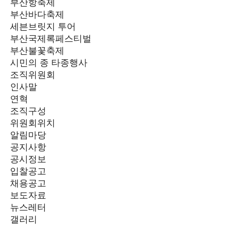
부산항축제
부산바다축제
세븐브릿지 투어
부산국제록페스티벌
부산불꽃축제
시민의 종 타종행사
조직위원회
인사말
연혁
조직구성
위원회위치
알림마당
공지사항
공시정보
입찰공고
채용공고
보도자료
뉴스레터
갤러리