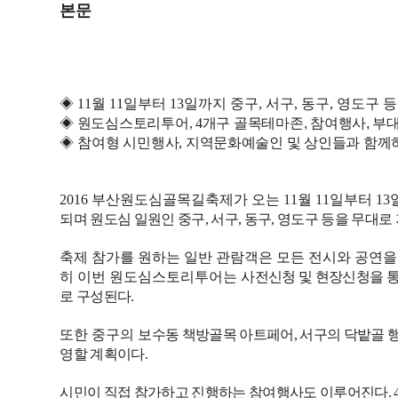
본문
◈
11
월
11
일부터
13
일까지 중구
,
서구
,
동구
,
영도구 등
◈
원도심스토리투어
, 4
개구 골목테마존, 참여행사, 부
◈
참
여형 시민행사
,
지역문화예술인 및 상인들과 함께
2016
부산원
도심골목길축제가 오는
11
월
11
일부터
13
되며 원도심 일원인 중구
,
서구
,
동구
,
영도구 등을 무대로
축제 참가를 원하는 일반 관람객은 모든 전시와 공연을
히 이번 원도심스토리투어는
사전신청 및 현장신청을 통
로 구성된다
.
또한 중구의
보수동 책방골목 아트페어
,
서구의 닥밭골 
영할 계획이다
.
시민이 직접 참가하고 진행하는 참여행사도 이루어진다
. 