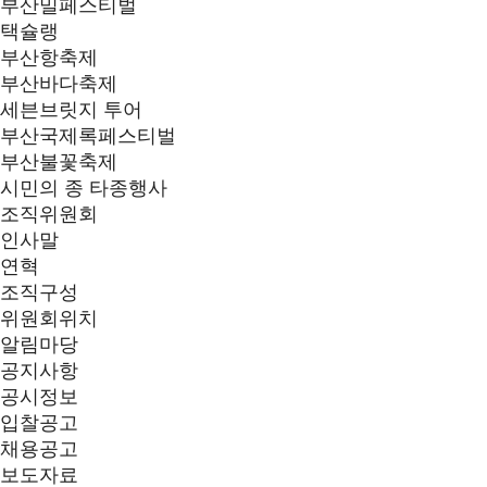
부산밀페스티벌
택슐랭
부산항축제
부산바다축제
세븐브릿지 투어
부산국제록페스티벌
부산불꽃축제
시민의 종 타종행사
조직위원회
인사말
연혁
조직구성
위원회위치
알림마당
공지사항
공시정보
입찰공고
채용공고
보도자료