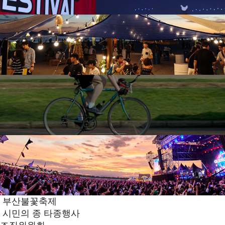
부산불꽃축제
시민의 종 타종행사