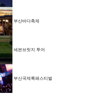
부산바다축제
세븐브릿지 투어
부산국제록페스티벌