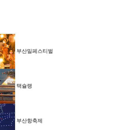
부산밀페스티벌
택슐랭
부산항축제