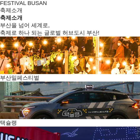
FESTIVAL BUSAN
축제소개
축제소개
부산을 넘어 세계로,
축제로 하나 되는 글로벌 허브도시 부산!
부산밀페스티벌
택슐랭