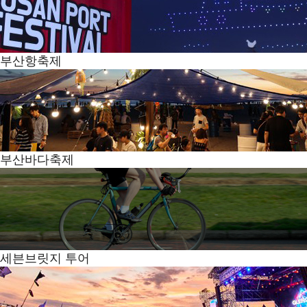
부산항축제
부산바다축제
세븐브릿지 투어