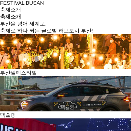
FESTIVAL BUSAN
축제소개
축제소개
부산을 넘어 세계로,
축제로 하나 되는 글로벌 허브도시 부산!
부산밀페스티벌
택슐랭