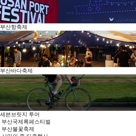
부산항축제
부산바다축제
세븐브릿지 투어
부산국제록페스티벌
부산불꽃축제