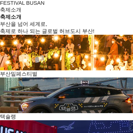
FESTIVAL BUSAN
축제소개
축제소개
부산을 넘어 세계로,
축제로 하나 되는 글로벌 허브도시 부산!
부산밀페스티벌
택슐랭