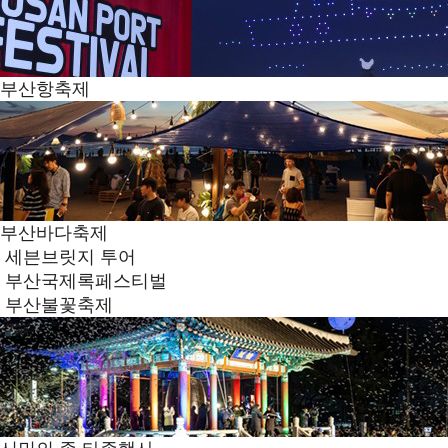
부산항축제
부산바다축제
세븐브릿지 투어
부산국제록페스티벌
부산불꽃축제